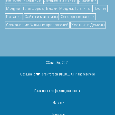
Интернет - сервисы
Лендинги и Квизы
Лицензии
Модули
Платформы, Блоки, Модули, Плагины
Прочее
Ротация
Сайты и магазины
Сенсорные панели
Создание мобильных приложений
Хостинг и Домены
XSmall.Ru, 2021
Создано с
агентством
DELUXE
. All right reserved
Политика конфиденциальности
Магазин
Новинки