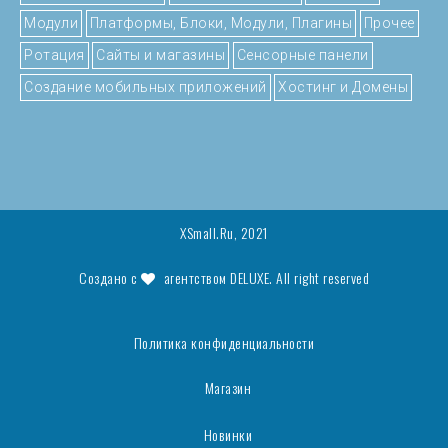
Модули
Платформы, Блоки, Модули, Плагины
Прочее
Ротация
Сайты и магазины
Сенсорные панели
Создание мобильных приложений
Хостинг и Домены
XSmall.Ru, 2021
Создано с
агентством
DELUXE
. All right reserved
Политика конфиденциальности
Магазин
Новинки