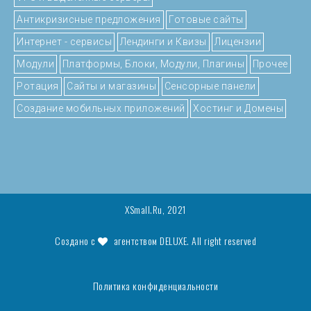
Антикризисные предложения
Готовые сайты
Интернет - сервисы
Лендинги и Квизы
Лицензии
Модули
Платформы, Блоки, Модули, Плагины
Прочее
Ротация
Сайты и магазины
Сенсорные панели
Создание мобильных приложений
Хостинг и Домены
XSmall.Ru, 2021
Создано с
агентством
DELUXE
. All right reserved
Политика конфиденциальности