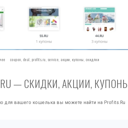
чее
coupon
,
deal
,
profits.ru
,
service
,
акции
,
купоны
,
скидлки
.RU — СКИДКИ, АКЦИИ, КУПОН
о для вашего кошелька вы можете найти на Profits.Ru