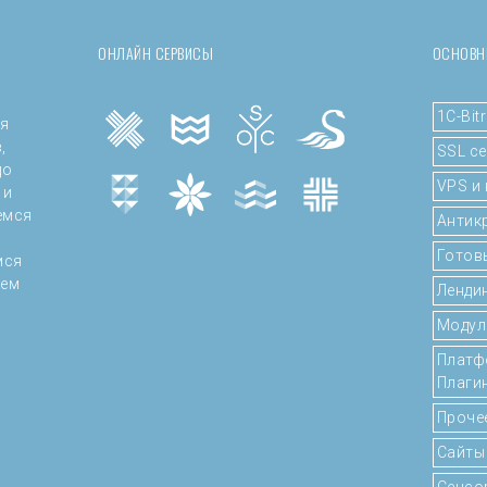
ОНЛАЙН СЕРВИСЫ
ОСНОВН
1C-Bitr
ая
,
SSL с
до
VPS и
 и
емся
Антик
Готов
мся
ием
Ленди
Модул
Платф
Плаги
Проче
Сайты