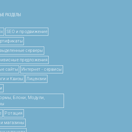
ЫЕ РАЗДЕЛЫ
ix
SEO и продвижение
ертификаты
 выделенные серверы
ризисные предложения
ые сайты
Интернет - сервисы
нги и Квизы
Лицензии
и
ормы, Блоки, Модули,
ны
е
Ротация
 и магазины